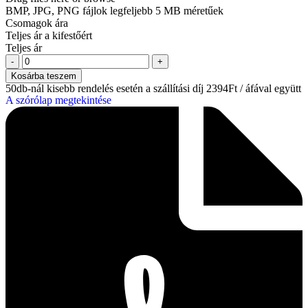
BMP, JPG, PNG fájlok legfeljebb 5 MB méretűek
Csomagok ára
Teljes ár a kifestőért
Teljes ár
Kosárba teszem
50db-nál kisebb rendelés esetén a szállítási díj 2394Ft / áfával együtt
A szórólap megtekintése