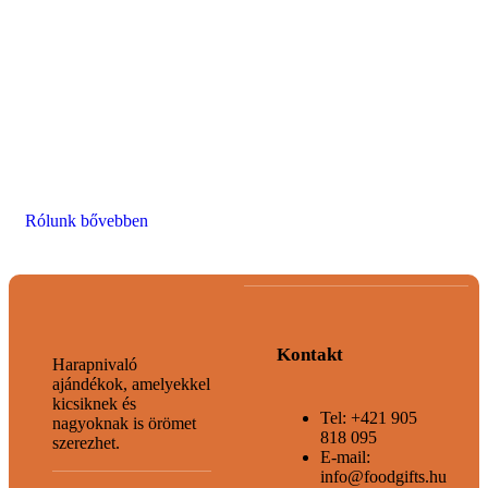
Az az apró öröm, ami a szürke hétköznapokból
ünnepet varázsol.
Kényeztesse szeretteit ínycsiklandozó
ajándékainkkal, amelyekkel biztosan sikert arat!
Minden falat friss és kiváló minőségű
alapanyagokból készül, így garantáltan elnyerik
majd mindenki tetszését.
Rólunk bővebben
Kontakt
Harapnivaló
ajándékok, amelyekkel
kicsiknek és
Tel: +421 905
nagyoknak is örömet
818 095
szerezhet.
E-mail:
info@foodgifts.hu