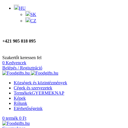
HU
SK
CZ
+421 905 818 095
Szakertőt keressen fel
0
Kedvencek
Belépés / Regisztráció
Községek és közintézmények
Cégek és szervezetek
Termékek
GYERMEKNAP
Képek
Rólunk
Elérhetőségeink
0
termék
0
Ft