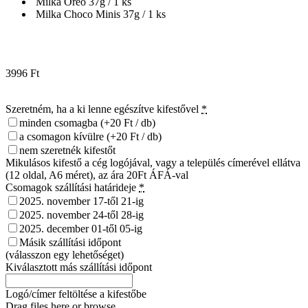
Milka Oreo 37g / 1 ks
Milka Choco Minis 37g / 1 ks
3996
Ft
Szeretném, ha a ki lenne egészítve kifestővel
*
minden csomagba
(+20 Ft / db)
a csomagon kívülre
(+20 Ft / db)
nem szeretnék kifestőt
Mikulásos kifestő a cég logójával, vagy a település címerével ellátva
(12 oldal, A6 méret), az ára 20Ft ÁFÁ-val
Csomagok szállítási határideje
*
2025. november 17-től 21-ig
2025. november 24-től 28-ig
2025. december 01-től 05-ig
Másik szállítási időpont
(válasszon egy lehetőséget)
Kiválasztott más szállítási időpont
Logó/címer feltöltése a kifestőbe
Drag files here or
browse