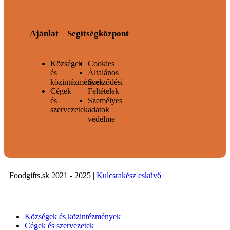
Ajánlat
Segítségközpont
Községek
Cookies
és
Általános
közintézmények
Szerződési
Cégek
Feltételek
és
Személyes
szervezetek
adatok
védelme
Foodgifts.sk 2021 - 2025 |
Kulcsrakész esküvő
Községek és közintézmények
Cégek és szervezetek