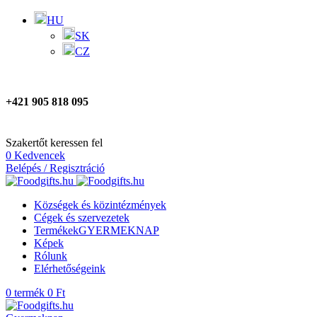
HU
SK
CZ
+421 905 818 095
Szakertőt keressen fel
0
Kedvencek
Belépés / Regisztráció
Községek és közintézmények
Cégek és szervezetek
Termékek
GYERMEKNAP
Képek
Rólunk
Elérhetőségeink
0
termék
0
Ft