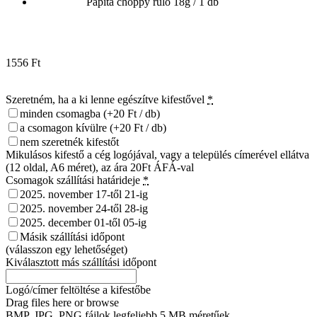
Papita choppy rulo 18g / 1 db
1556
Ft
Szeretném, ha a ki lenne egészítve kifestővel
*
minden csomagba
(+20 Ft / db)
a csomagon kívülre
(+20 Ft / db)
nem szeretnék kifestőt
Mikulásos kifestő a cég logójával, vagy a település címerével ellátva
(12 oldal, A6 méret), az ára 20Ft ÁFÁ-val
Csomagok szállítási határideje
*
2025. november 17-től 21-ig
2025. november 24-től 28-ig
2025. december 01-től 05-ig
Másik szállítási időpont
(válasszon egy lehetőséget)
Kiválasztott más szállítási időpont
Logó/címer feltöltése a kifestőbe
Drag files here or
browse
BMP, JPG, PNG fájlok legfeljebb 5 MB méretűek