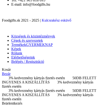
Tel: +421 905 818 095
E-mail: info@foodgifts.hu
Foodgifts.sk 2021 - 2025 |
Kulcsrakész esküvő
Községek és közintézmények
Cégek és szervezetek
Termékek
GYERMEKNAP
Képek
Rólunk
Elérhetőségeink
Belépés / Regisztráció
Kosár
Bezár
3% kedvezmény kártyás fizetés esetén
50DB FELETT
INGYENES A KISZÁLLÍTÁS
3% kedvezmény kártyás
fizetés esetén
3% kedvezmény kártyás fizetés esetén
50DB FELETT
INGYENES A KISZÁLLÍTÁS
3% kedvezmény kártyás
fizetés esetén
Bejelentkezés