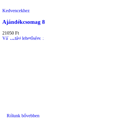
Kedvencekhez
Ajándékcsomag 8
21050
Ft
FoodGifts​
Választási lehetőségek
Az az apró öröm, ami a szürke hétköznapokból
ünnepet varázsol.
Kényeztesse szeretteit ínycsiklandozó
ajándékainkkal, amelyekkel biztosan sikert arat!
Minden falat friss és kiváló minőségű
alapanyagokból készül, így garantáltan elnyerik
majd mindenki tetszését.
Rólunk bővebben