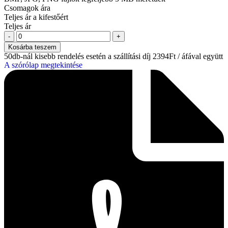
Csomagok ára
Teljes ár a kifestőért
Teljes ár
Kosárba teszem
50db-nál kisebb rendelés esetén a szállítási díj 2394Ft / áfával együtt
A szórólap megtekintése