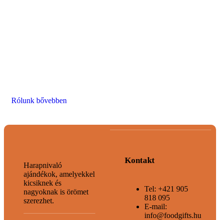
Az az apró öröm, ami a szürke hétköznapokból
ünnepet varázsol.
Kényeztesse szeretteit ínycsiklandozó
ajándékainkkal, amelyekkel biztosan sikert arat!
Minden falat friss és kiváló minőségű
alapanyagokból készül, így garantáltan elnyerik
majd mindenki tetszését.
Rólunk bővebben
Kontakt
Harapnivaló
ajándékok, amelyekkel
kicsiknek és
Tel: +421 905
nagyoknak is örömet
818 095
szerezhet.
E-mail:
info@foodgifts.hu