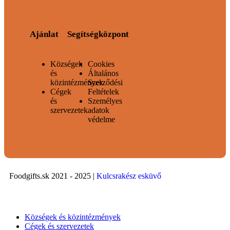
Ajánlat
Segítségközpont
Községek
Cookies
és
Általános
közintézmények
Szerződési
Cégek
Feltételek
és
Személyes
szervezetek
adatok
védelme
Foodgifts.sk 2021 - 2025 |
Kulcsrakész esküvő
Községek és közintézmények
Cégek és szervezetek