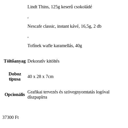
Lindt Thins, 125g keserű csokoládé
,
Nescafe classic, instant kávé, 16,5g, 2 db
,
Tofínek wafle karamellás, 40g
Töltőanyag
Dekoratív kitöltés
Doboz
40 x 28 x 7cm
típusa
Grafikai tervezés és szövegnyomtatás logóval
Opcionális
díszpapírra
37300
Ft