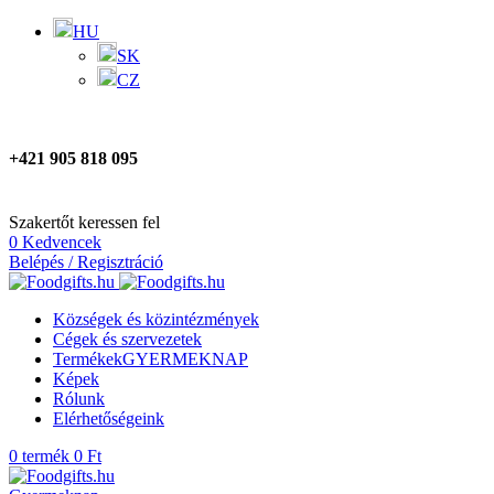
HU
SK
CZ
+421 905 818 095
Szakertőt keressen fel
0
Kedvencek
Belépés / Regisztráció
Községek és közintézmények
Cégek és szervezetek
Termékek
GYERMEKNAP
Képek
Rólunk
Elérhetőségeink
0
termék
0
Ft