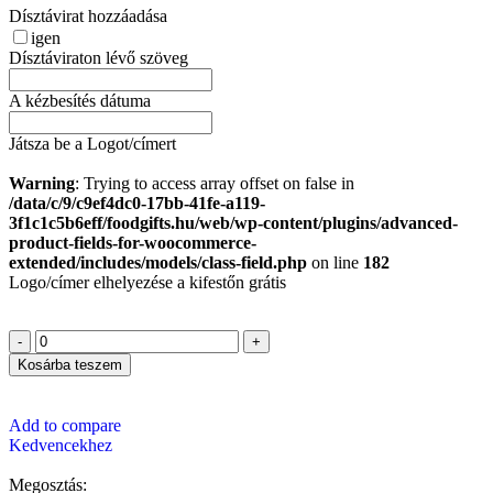
Dísztávirat hozzáadása
igen
Dísztáviraton lévő szöveg
A kézbesítés dátuma
Játsza be a Logot/címert
Warning
: Trying to access array offset on false in
/data/c/9/c9ef4dc0-17bb-41fe-a119-
3f1c1c5b6eff/foodgifts.hu/web/wp-content/plugins/advanced-
product-fields-for-woocommerce-
extended/includes/models/class-field.php
on line
182
Logo/címer elhelyezése a kifestőn grátis
Kosárba teszem
Add to compare
Kedvencekhez
Megosztás: